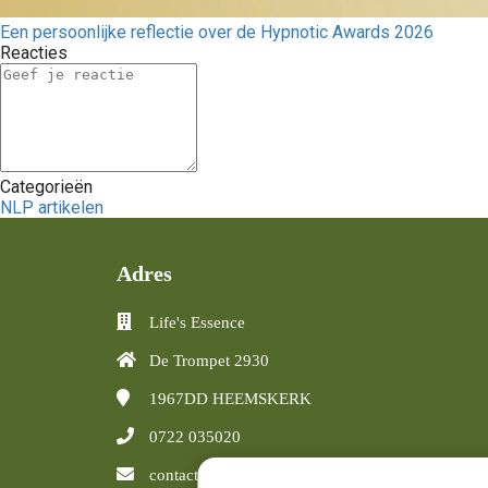
Een persoonlijke reflectie over de Hypnotic Awards 2026
Reacties
Categorieën
NLP artikelen
Adres
Life's Essence
De Trompet 2930
1967DD
HEEMSKERK
0722 035020
contact@lifesessence.nl