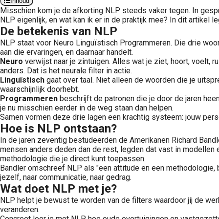
Inhoud
Misschien kom je de afkorting NLP steeds vaker tegen. In gesprek
NLP eigenlijk, en wat kan ik er in de praktijk mee? In dit artikel l
De betekenis van NLP
NLP staat voor Neuro Linguïstisch Programmeren. Die drie woorde
aan die ervaringen, en daarnaar handelt.
Neuro
verwijst naar je zintuigen. Alles wat je ziet, hoort, voel
anders. Dat is het neurale filter in actie.
Linguïstisch
gaat over taal. Niet alleen de woorden die je uitsp
waarschijnlijk doorhebt.
Programmeren
beschrijft de patronen die je door de jaren he
je nu misschien eerder in de weg staan dan helpen.
Samen vormen deze drie lagen een krachtig systeem: jouw perso
Hoe is NLP ontstaan?
In de jaren zeventig bestudeerden de Amerikanen Richard Band
mensen anders deden dan de rest, legden dat vast in modellen en
methodologie die je direct kunt toepassen.
Bandler omschreef NLP als "een attitude en een methodologie, be
jezelf, naar communicatie, naar gedrag.
Wat doet NLP met je?
NLP helpt je bewust te worden van de filters waardoor jij de werk
veranderen.
Concreet leer je met NLP hoe oude overtuigingen en vastgezette e