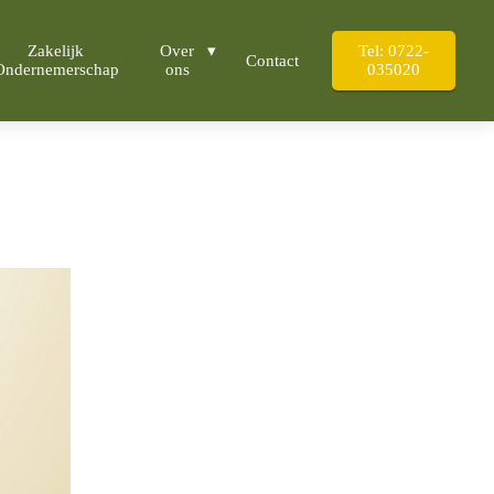
Zakelijk
Over
Tel: 0722-
Contact
Ondernemerschap
ons
035020