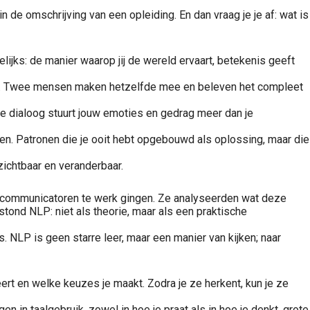
de omschrijving van een opleiding. En dan vraag je je af: wat is
ijks: de manier waarop jij de wereld ervaart, betekenis geeft
ijkheid. Twee mensen maken hetzelfde mee en beleven het compleet
ijke dialoog stuurt jouw emoties en gedrag meer dan je
nen. Patronen die je ooit hebt opgebouwd als oplossing, maar die
ichtbaar en veranderbaar.
n communicatoren te werk gingen. Ze analyseerden wat deze
tond NLP: niet als theorie, maar als een praktische
 NLP is geen starre leer, maar een manier van kijken; naar
eert en welke keuzes je maakt. Zodra je ze herkent, kun je ze
in taalgebruik, zowel in hoe je praat als in hoe je denkt, grote