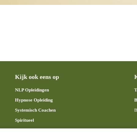
Kijk ook eens op
NLP Opleidingen
T
Hypnose Opleiding
B
Systemisch Coachen
B
Spiritueel
Coaching & Therapie