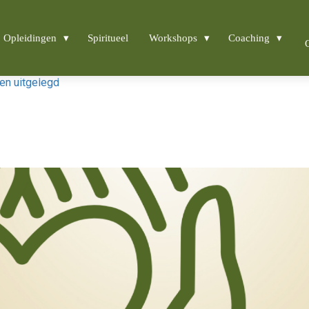
Opleidingen
Spiritueel
Workshops
Coaching
en uitgelegd