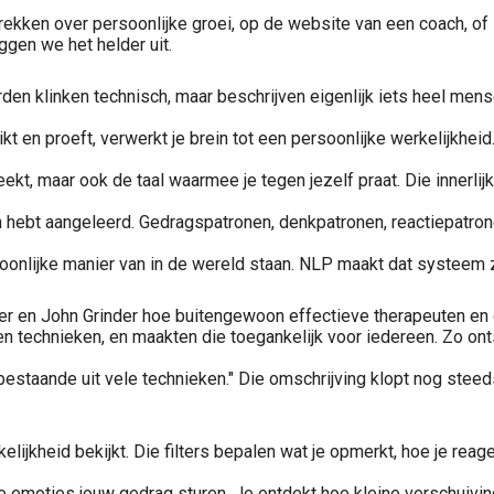
ken over persoonlijke groei, op de website van een coach, of in 
eggen we het helder uit.
n klinken technisch, maar beschrijven eigenlijk iets heel mensel
t, ruikt en proeft, verwerkt je brein tot een persoonlijke werkel
reekt, maar ook de taal waarmee je tegen jezelf praat. Die innerl
en hebt aangeleerd. Gedragspatronen, denkpatronen, reactiepatro
onlijke manier van in de wereld staan. NLP maakt dat systeem z
ler en John Grinder hoe buitengewoon effectieve therapeuten e
 technieken, en maakten die toegankelijk voor iedereen. Zo onts
staande uit vele technieken." Die omschrijving klopt nog steeds.
elijkheid bekijkt. Die filters bepalen wat je opmerkt, hoe je reag
moties jouw gedrag sturen. Je ontdekt hoe kleine verschuivingen 