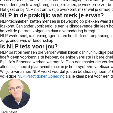
veranderingen teweegbrengen in je relaties, je werk en je zelfbeel
Het gaat er bij NLP niet om wat je overkomt, maar wat je ermee 
NLP in de praktijk: wat merk je ervan?
NLP-technieken zetten mensen in beweging op plekken waar ze ja
loskomt. Een ander voorbeeld is een leidinggevende die leert h
hetzelfde patroon volgen en daarin verandering brengt.
NLP werkt snel, is ervaringsgericht en heeft direct toepassing i
zorg, onderwijs of leiderschap.
Is NLP iets voor jou?
NLP past bij mensen die verder willen kijken dan hun huidige pa
hoeft geen voorkennis te hebben, de enige vereiste is bereidhei
Bij Life's Essence werken we met NLP op een manier die verder 
alleen in je hoofd plaatsvindt maar in je hele systeem voelbaar w
Wil je ervaren hoe NLP werkt voordat je een beslissing neemt?
volledige
NLP Practitioner Opleiding
als je klaar bent voor een d
Jack Smit