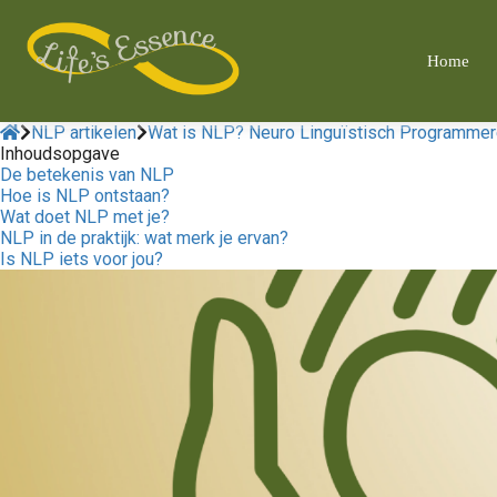
m anoniem
nformatie te
Home
erzamelen over
et gedrag van een
ezoeker op de
NLP artikelen
Wat is NLP? Neuro Linguïstisch Programmer
ebsite.
Inhoudsopgave
De betekenis van NLP
Hoe is NLP ontstaan?
arketing
Wat doet NLP met je?
arketingcookies
NLP in de praktijk: wat merk je ervan?
orden gebruikt
Is NLP iets voor jou?
m bezoekers te
olgen op de
ebsite. Hierdoor
unnen website-
igenaren relevante
dvertenties tonen
ebaseerd op het
edrag van deze