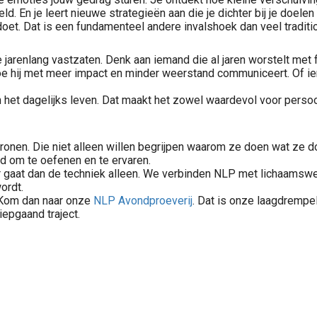
d. En je leert nieuwe strategieën aan die je dichter bij je doelen
doet. Dat is een fundamenteel andere invalshoek dan veel traditi
renlang vastzaten. Denk aan iemand die al jaren worstelt met fa
oe hij met meer impact en minder weerstand communiceert. Of ie
n het dagelijks leven. Dat maakt het zowel waardevol voor persoo
tronen. Die niet alleen willen begrijpen waarom ze doen wat ze d
d om te oefenen en te ervaren.
gaat dan de techniek alleen. We verbinden NLP met lichaamswerk,
ordt.
 Kom dan naar onze
NLP Avondproeverij
. Dat is onze laagdremp
iepgaand traject.