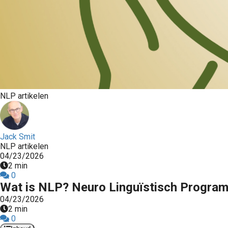
ezoeker.
Voorkeuren opslaan
NLP artikelen
Jack Smit
NLP artikelen
04/23/2026
2 min
0
Wat is NLP? Neuro Linguïstisch Progra
04/23/2026
2 min
0