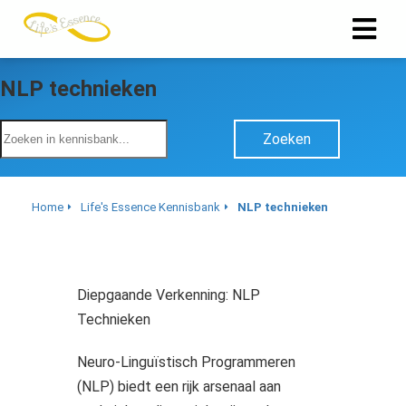
NLP technieken
ngen
 policy
Zoeken
Home
Life's Essence Kennisbank
NLP technieken
oneel
onele
s zijn
kelijk om
Diepgaande Verkenning: NLP
bsite te
Technieken
ken. Ze
 gebruikt
Neuro-Linguïstisch Programmeren
asisfuncties
(NLP) biedt een rijk arsenaal aan
der deze