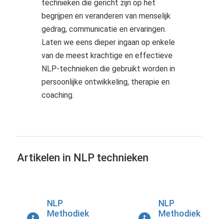
technieken die gericht zijn op het
s kan de
begrijpen en veranderen van menselijk
e niet
oneren.
gedrag, communicatie en ervaringen.
Laten we eens dieper ingaan op enkele
ieken
van de meest krachtige en effectieve
ische
NLP-technieken die gebruikt worden in
s worden
persoonlijke ontwikkeling, therapie en
kt om
coaching.
em
tie te
elen over
drag van
zoeker op
Artikelen in NLP technieken
site.
ing
ingcookies
NLP
NLP
 gebruikt
Methodiek
Methodiek
oekers te