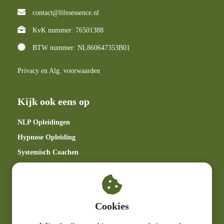
contact@lifesessence.nl
KvK nummer: 76501388
BTW nummer: NL860647353B01
Privacy en Alg. voorwaarden
Kijk ook eens op
NLP Opleidingen
Hypnose Opleiding
Systemisch Coachen
Spiritueel
Coaching & Therapie
Zakelijke Trainingen
Cookies
Life's Essence Community